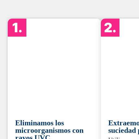
1.
2.
Eliminamos los
Extraemos
microorganismos con
suciedad
rayos UVC